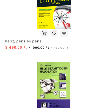
Pénz, pénz és pénz
Normál
Ár
3 490,00 Ft
-1 000,00 Ft
4 490,00 Ft
ár