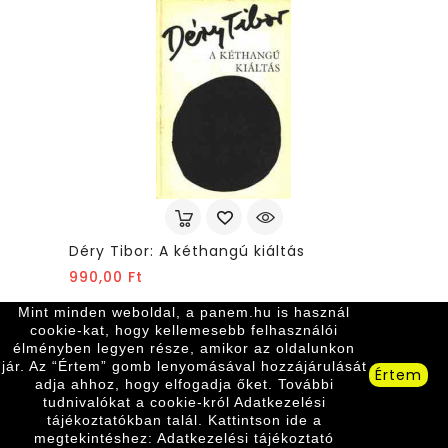
Déry Tibor: A kéthangú kiáltás
Ár
990,00 Ft
Mint minden weboldal, a panem.hu is használ
cookie-kat, hogy kellemesebb felhasználói
élményben legyen része, amikor az oldalunkon
jár. Az “Értem” gomb lenyomásával hozzájárulását
Értem
adja ahhoz, hogy elfogadja őket. További
tudnivalókat a cookie-król Adatkezelési
tájékoztatókban talál. Kattintson ide a
megtekintéshez: Adatkezelési tájékoztató