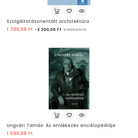
Szolgáltatásorientált architektúra
Normál
Ár
1 700,00 Ft
-2 200,00 Ft
3 900,00 Ft
ár
Ungvári Tamás: Az emlékezés enciklopédiája
Ár
1 590,00 Ft