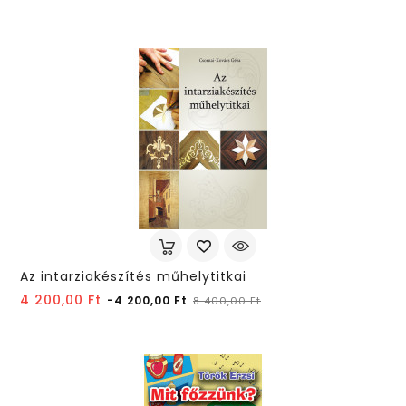
Az intarziakészítés műhelytitkai
Normál
Ár
4 200,00 Ft
-4 200,00 Ft
8 400,00 Ft
ár