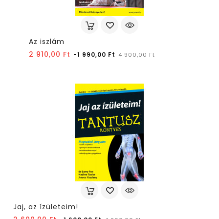
Az iszlám
Normál
Ár
2 910,00 Ft
-1 990,00 Ft
4 900,00 Ft
ár
Jaj, az ízületeim!