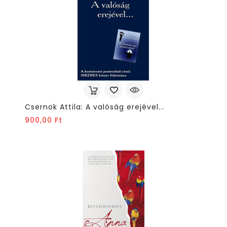
Csernok Attila: A valóság erejével...
Ár
900,00 Ft