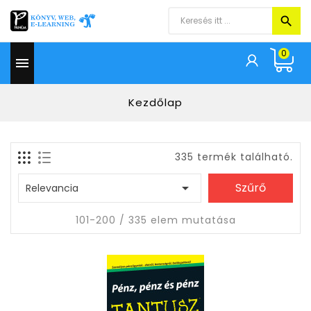
0

Kezdőlap
335 termék található.

Szűrő
Relevancia
101-200 / 335 elem mutatása