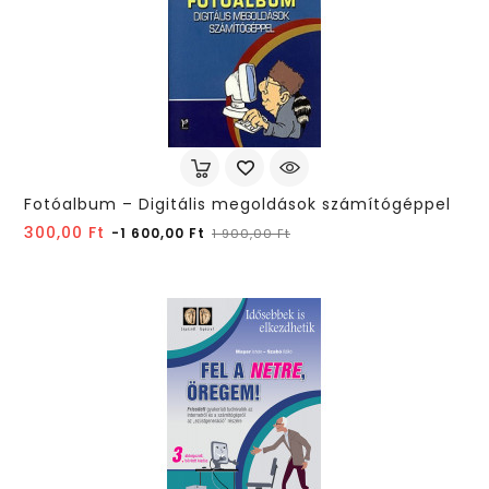
Fotóalbum – Digitális megoldások számítógéppel
Normál
Ár
300,00 Ft
-1 600,00 Ft
1 900,00 Ft
ár