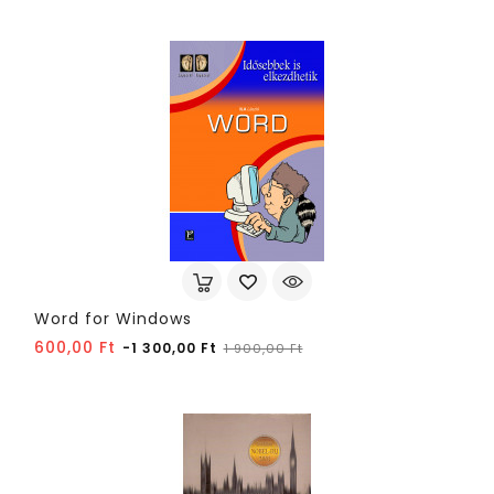
Word for Windows
Normál
Ár
600,00 Ft
-1 300,00 Ft
1 900,00 Ft
ár