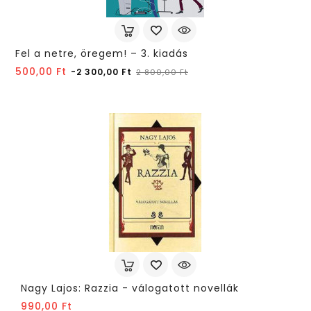
Fel a netre, öregem! – 3. kiadás
Normál
Ár
500,00 Ft
-2 300,00 Ft
2 800,00 Ft
ár
Nagy Lajos: Razzia - válogatott novellák
Ár
990,00 Ft