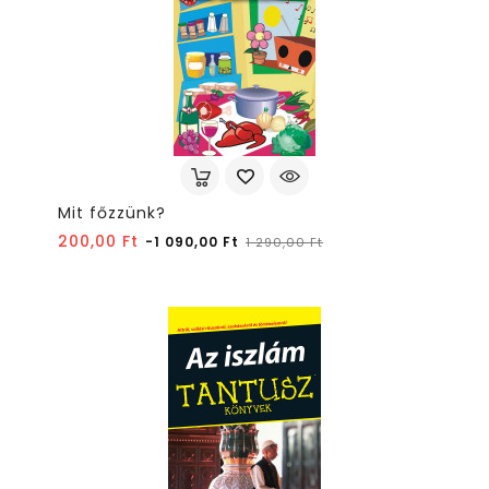
Mit főzzünk?
Normál
Ár
200,00 Ft
-1 090,00 Ft
1 290,00 Ft
ár