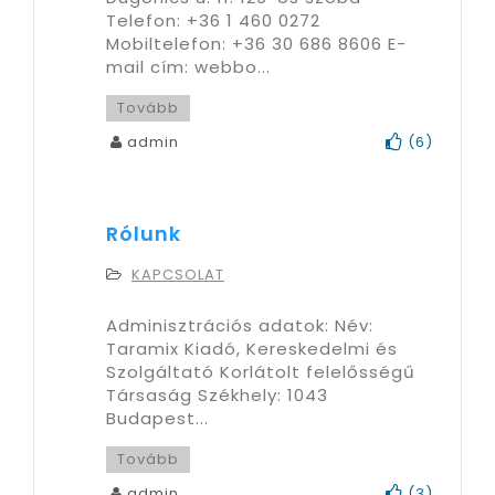
Telefon: +36 1 460 0272
Mobiltelefon: +36 30 686 8606 E-
mail cím: webbo...
Tovább
admin
(
6
)
Rólunk
KAPCSOLAT
Adminisztrációs adatok: Név:
Taramix Kiadó, Kereskedelmi és
Szolgáltató Korlátolt felelősségű
Társaság Székhely: 1043
Budapest...
Tovább
admin
(
3
)