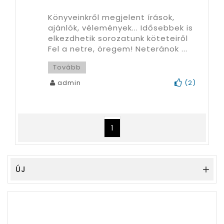
Könyveinkről megjelent írások,
ajánlók, vélemények... Idősebbek is
elkezdhetik sorozatunk köteteiről
Fel a netre, öregem! Neteránok ...
Tovább
admin
(
2
)
1
ÚJ
