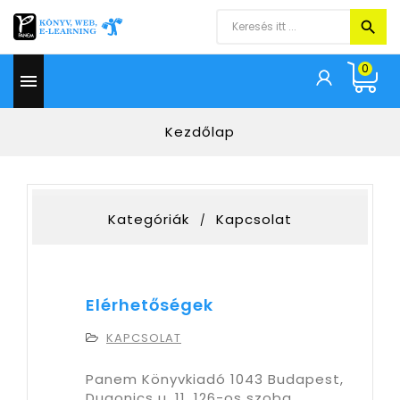
0

Kezdőlap
Kategóriák
Kapcsolat
Elérhetőségek
KAPCSOLAT
Panem Könyvkiadó 1043 Budapest,
Dugonics u. 11. 126-os szoba