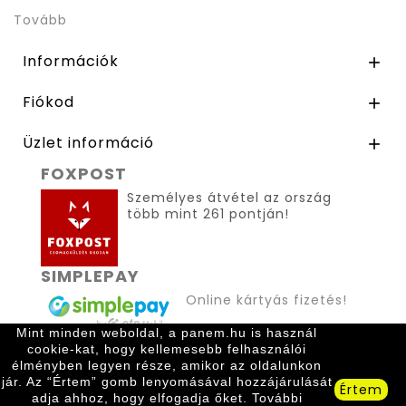
Tovább
Információk

Fiókod

Üzlet információ

FOXPOST
Személyes átvétel az ország
több mint 261 pontján!
SIMPLEPAY
Online kártyás fizetés!
Mint minden weboldal, a panem.hu is használ
cookie-kat, hogy kellemesebb felhasználói
élményben legyen része, amikor az oldalunkon
jár. Az “Értem” gomb lenyomásával hozzájárulását
Értem
adja ahhoz, hogy elfogadja őket. További