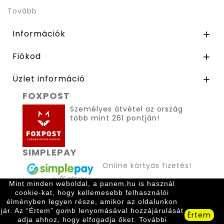
Tovább
Információk

Fiókod

Üzlet információ

FOXPOST
Személyes átvétel az ország
több mint 261 pontján!
SIMPLEPAY
Online kártyás fizetés!
Mint minden weboldal, a panem.hu is használ
cookie-kat, hogy kellemesebb felhasználói
élményben legyen része, amikor az oldalunkon
jár. Az “Értem” gomb lenyomásával hozzájárulását
Értem
adja ahhoz, hogy elfogadja őket. További