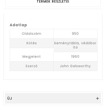
TERMÉK RÉSZLETEI
Adatlap
Oldalszám
950
Kötés
keménytábla, védőbor
ító
Megjelent
1960
Szerző
John Galsworthy
ÚJ
