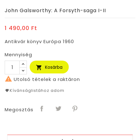
John Galsworthy: A Forsyth-saga I-II
1 490,00 Ft
Antikvár könyv Európa 1960
Mennyiség
Kosárba


Utolsó tételek a raktáron
Kívánságlistához adom
Megosztás