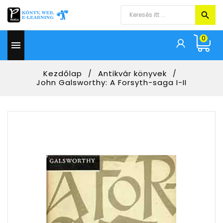
0

Kezdőlap
Antikvár könyvek
John Galsworthy: A Forsyth-saga I-II