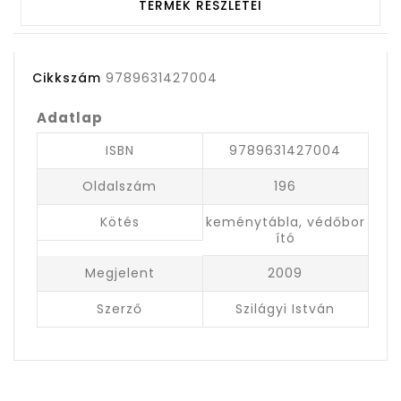
TERMÉK RÉSZLETEI
Cikkszám
9789631427004
Adatlap
ISBN
9789631427004
Oldalszám
196
Kötés
keménytábla, védőbor
ító
Megjelent
2009
Szerző
Szilágyi István