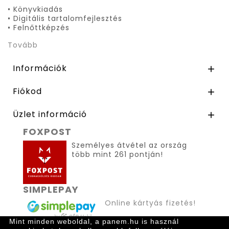
• Könyvkiadás
• Digitális tartalomfejlesztés
• Felnőttképzés
Tovább
Információk

Fiókod

Üzlet információ

FOXPOST
Személyes átvétel az ország
több mint 261 pontján!
SIMPLEPAY
Online kártyás fizetés!
Mint minden weboldal, a panem.hu is használ