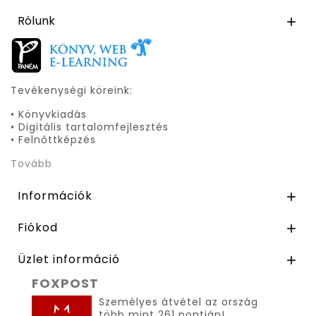
Rólunk

Tevékenységi köreink:
• Könyvkiadás
• Digitális tartalomfejlesztés
• Felnőttképzés
Tovább
Információk

Fiókod

Üzlet információ

FOXPOST
Személyes átvétel az ország
több mint 261 pontján!