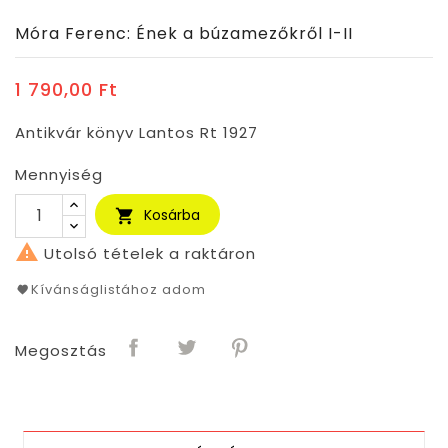
Móra Ferenc: Ének a búzamezőkről I-II
1 790,00 Ft
Antikvár könyv Lantos Rt 1927
Mennyiség
Kosárba


Utolsó tételek a raktáron
Kívánságlistához adom
Megosztás