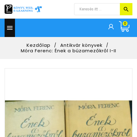
0

Kezdőlap
Antikvár könyvek
Móra Ferenc: Ének a búzamezőkről I-II