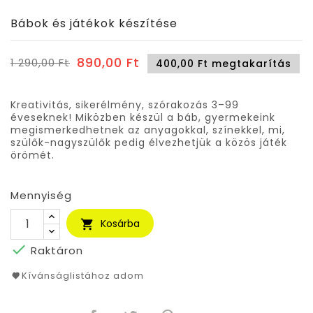
Bábok és játékok készítése
890,00 Ft
1 290,00 Ft
400,00 Ft megtakarítás
Kreativitás, sikerélmény, szórakozás 3–99
éveseknek! Miközben készül a báb, gyermekeink
megismerkedhetnek az anyagokkal, színekkel, mi,
szülők-nagyszülők pedig élvezhetjük a közös játék
örömét.
Mennyiség
Kosárba


Raktáron
Kívánságlistához adom