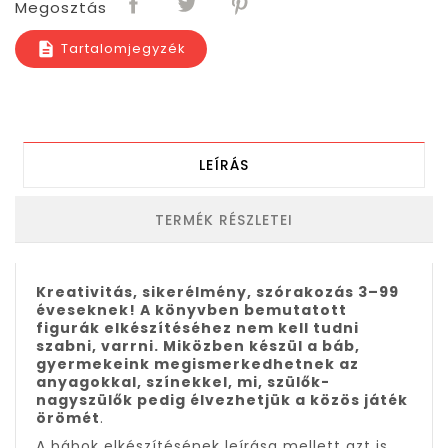
Megosztás
Tartalomjegyzék
description
LEÍRÁS
TERMÉK RÉSZLETEI
Kreativitás, sikerélmény, szórakozás 3–99
éveseknek! A könyvben bemutatott
figurák elkészítéséhez nem kell tudni
szabni, varrni. Miközben készül a báb,
gyermekeink megismerkedhetnek az
anyagokkal, színekkel, mi, szülők-
nagyszülők pedig élvezhetjük a közös játék
örömét
.
A bábok elkészítésének leírása mellett azt is