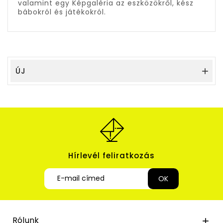
valamint egy Képgaléria az eszközökről, kész
bábokról és játékokról.
ÚJ

Hírlevél feliratkozás
Rólunk
