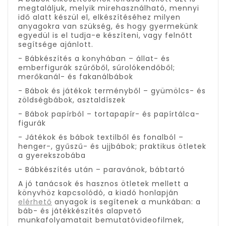
megtaláljuk, melyik mirehasználható, mennyi
idő alatt készül el, elkészítéséhez milyen
anyagokra van szükség, és hogy gyermekünk
egyedül is el tudja-e készíteni, vagy felnőtt
segítsége ajánlott.
- Bábkészítés a konyhában – állat- és
emberfigurák szűrőből, súrolókendőből;
merőkanál- és fakanálbábok
- Bábok és játékok terményből – gyümölcs- és
zöldségbábok, asztaldíszek
- Bábok papírból – tortapapír- és papírtálca-
figurák
- Játékok és bábok textilből és fonalból –
henger-, gyűszű- és ujjbábok; praktikus ötletek
a gyerekszobába
- Bábkészítés után – paravánok, bábtartó
A jó tanácsok és hasznos ötletek mellett a
könyvhöz kapcsolódó, a kiadó honlapján
elérhető
anyagok is segítenek a munkában: a
báb- és játékkészítés alapvető
munkafolyamatait bemutatóvideofilmek,