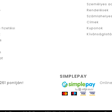
Személyes a
p
Rendelések
Számlahelyes
Címek
s fizetési
Kuponok
k
Kívánságlist
s
m
at
SIMPLEPAY
261 pontján!
Online