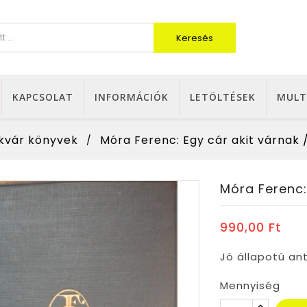
Keresés
KAPCSOLAT
INFORMÁCIÓK
LETÖLTÉSEK
MULT
kvár könyvek
Móra Ferenc: Egy cár akit várnak 
Móra Ferenc:
990,00 Ft
Jó állapotú an
Mennyiség