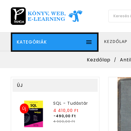

KEZDŐLAP
KATEGÓRIÁK
Kezdőlap
Anti
ÚJ
SQL - Tudástár
Új
Normál
4 410,00 Ft
ár
-490,00 Ft
Ár
4 900,00 Ft