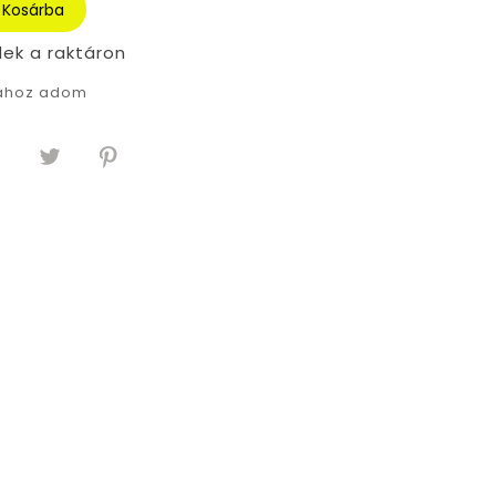
Kosárba
lek a raktáron
tához adom