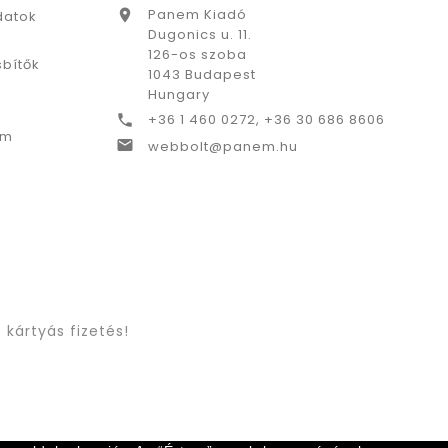
Panem Kiadó

datok
Dugonics u. 11.
126-os szoba
bítők
1043 Budapest
Hungary
+36 1 460 0272, +36 30 686 8606

ám

webbolt@panem.hu
 kártyás fizetés!