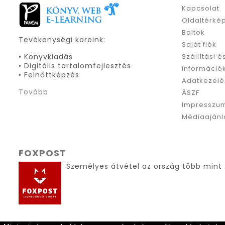
Kapcsolat
Oldaltérké
Boltok
Tevékenységi köreink:
Saját fiók
• Könyvkiadás
Szállítási é
• Digitális tartalomfejlesztés
információ
• Felnőttképzés
Adatkezelé
Tovább
ÁSZF
Impresszu
Médiaajánl
FOXPOST
Személyes átvétel az ország több mint 