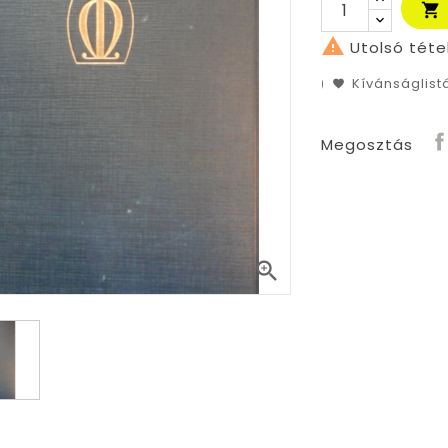


Utolsó téte
Kívánságlis
Megosztás
