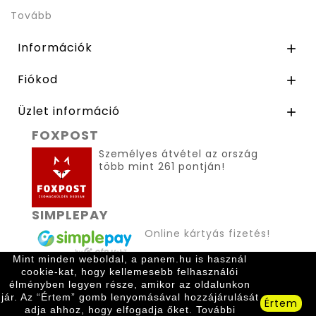
Tovább
Információk

Fiókod

Üzlet információ

FOXPOST
Személyes átvétel az ország
több mint 261 pontján!
SIMPLEPAY
Online kártyás fizetés!
Mint minden weboldal, a panem.hu is használ
cookie-kat, hogy kellemesebb felhasználói
élményben legyen része, amikor az oldalunkon
jár. Az “Értem” gomb lenyomásával hozzájárulását
Értem
adja ahhoz, hogy elfogadja őket. További