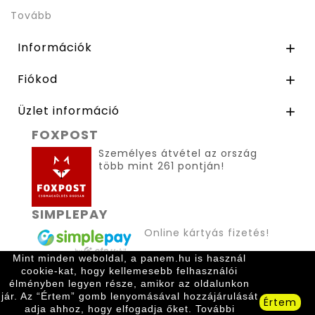
Tovább
Információk

Fiókod

Üzlet információ

FOXPOST
Személyes átvétel az ország
több mint 261 pontján!
SIMPLEPAY
Online kártyás fizetés!
Mint minden weboldal, a panem.hu is használ
cookie-kat, hogy kellemesebb felhasználói
élményben legyen része, amikor az oldalunkon
jár. Az “Értem” gomb lenyomásával hozzájárulását
Értem
adja ahhoz, hogy elfogadja őket. További