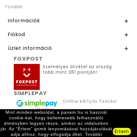
Tovább
Információk

Fiókod

Üzlet információ

FOXPOST
Személyes átvétel az ország
több mint 261 pontján!
SIMPLEPAY
Online kártyás fizetés!
Mint minden weboldal, a panem.hu is használ
cookie-kat, hogy kellemesebb felhasználói
élményben legyen része, amikor az oldalunkon
jár. Az “Értem” gomb lenyomásával hozzájárulását
Értem
adja ahhoz, hogy elfogadja őket. További