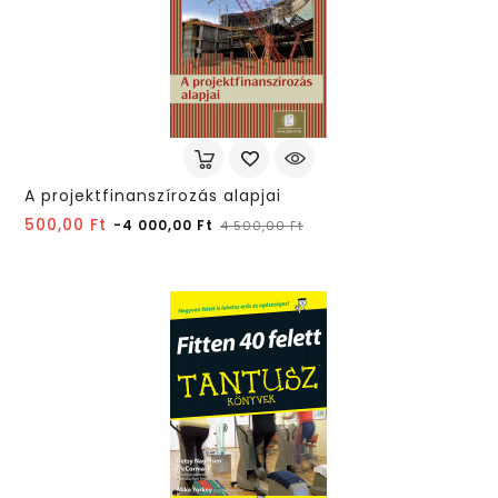
A projektfinanszírozás alapjai
Normál
Ár
500,00 Ft
-4 000,00 Ft
4 500,00 Ft
ár