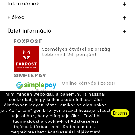
Információk

Fiókod

Üzlet információ

FOXPOST
Személyes átvétel az ország
több mint 261 pontján!
SIMPLEPAY
Online kártyás fizetés!
Mint minden weboldal, a panem.hu is használ
cookie-kat, hogy kellemesebb felhasználói
élményben legyen része, amikor az oldalunkon
jár. Az “Értem” gomb lenyomásával hozzájárulását
Értem
adja ahhoz, hogy elfogadja őket. További
© 2026 Panem Kiadó. Minden jog fenntartva.
tudnivalókat a cookie-król Adatkezelési
tájékoztatókban talál. Kattintson ide a
megtekintéshez: Adatkezelési tájékoztató