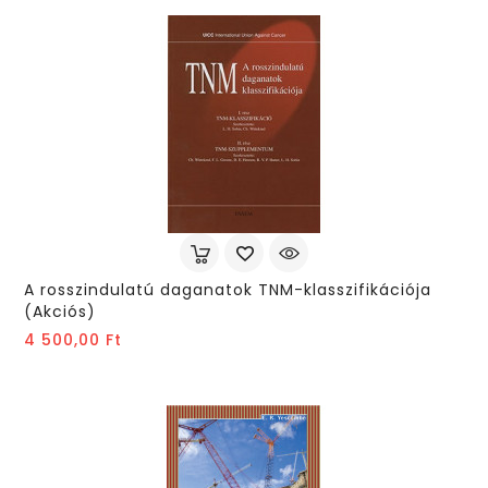
A rosszindulatú daganatok TNM-klasszifikációja 
(Akciós)
Ár
4 500,00 Ft