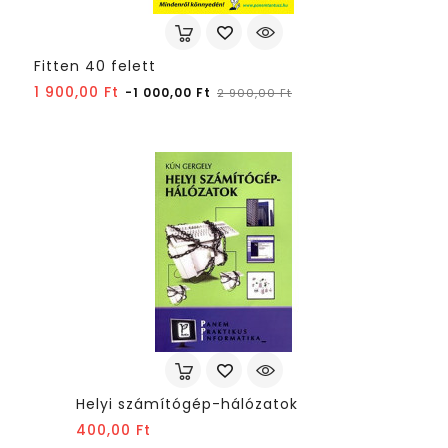
Fitten 40 felett
Normál
Ár
1 900,00 Ft
-1 000,00 Ft
2 900,00 Ft
ár
Helyi számítógép-hálózatok
Ár
400,00 Ft