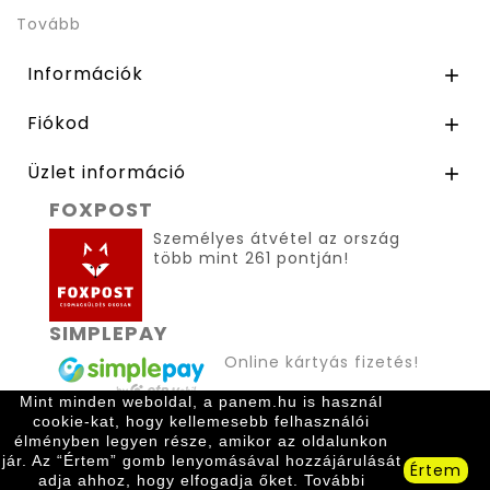
Tovább
Információk

Fiókod

Üzlet információ

FOXPOST
Személyes átvétel az ország
több mint 261 pontján!
SIMPLEPAY
Online kártyás fizetés!
Mint minden weboldal, a panem.hu is használ
cookie-kat, hogy kellemesebb felhasználói
élményben legyen része, amikor az oldalunkon
jár. Az “Értem” gomb lenyomásával hozzájárulását
Értem
adja ahhoz, hogy elfogadja őket. További