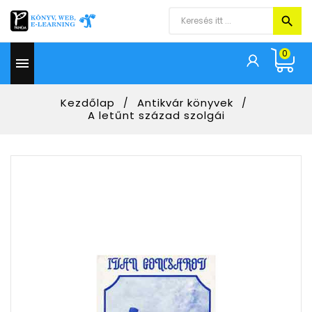
0

Kezdőlap
Antikvár könyvek
A letűnt század szolgái