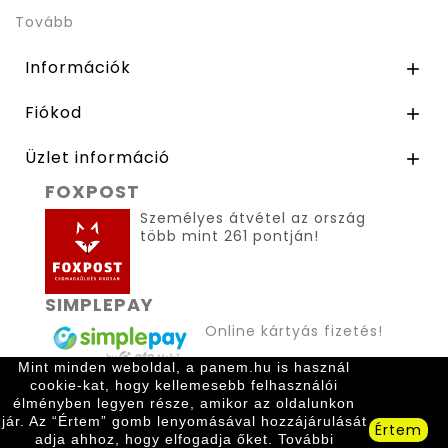
Tovább
Információk

Fiókod

Üzlet információ

FOXPOST
Személyes átvétel az ország
több mint 261 pontján!
SIMPLEPAY
Online kártyás fizetés!
Mint minden weboldal, a panem.hu is használ
cookie-kat, hogy kellemesebb felhasználói
élményben legyen része, amikor az oldalunkon
jár. Az “Értem” gomb lenyomásával hozzájárulását
Értem
adja ahhoz, hogy elfogadja őket. További