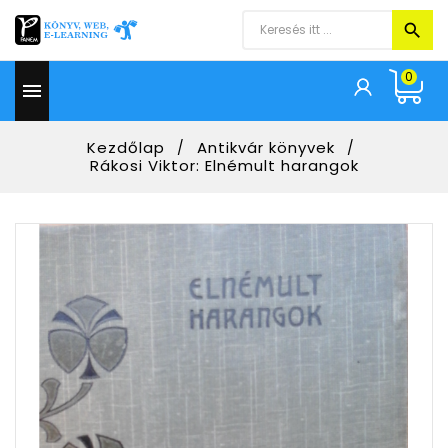
0

Kezdőlap
Antikvár könyvek
Rákosi Viktor: Elnémult harangok