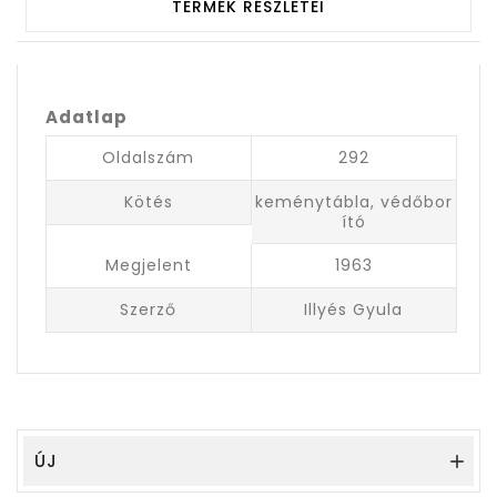
TERMÉK RÉSZLETEI
Adatlap
Oldalszám
292
Kötés
keménytábla, védőbor
ító
Megjelent
1963
Szerző
Illyés Gyula
ÚJ
