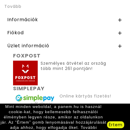
Tovább
Információk

Fiókod

Üzlet információ

FOXPOST
Személyes átvétel az ország
több mint 261 pontján!
SIMPLEPAY
Online kártyás fizetés!
Mint minden weboldal, a panem.hu is használ
cookie-kat, hogy kellemesebb felhasználói
élményben legyen része, amikor az oldalunkon
jár. Az “Értem” gomb lenyomásával hozzájárulását
Értem
adja ahhoz, hogy elfogadja őket. További