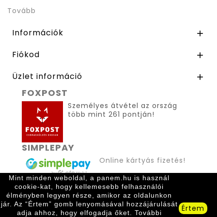
Tovább
Információk

Fiókod

Üzlet információ

FOXPOST
Személyes átvétel az ország
több mint 261 pontján!
SIMPLEPAY
Online kártyás fizetés!
Mint minden weboldal, a panem.hu is használ
cookie-kat, hogy kellemesebb felhasználói
élményben legyen része, amikor az oldalunkon
jár. Az “Értem” gomb lenyomásával hozzájárulását
Értem
adja ahhoz, hogy elfogadja őket. További