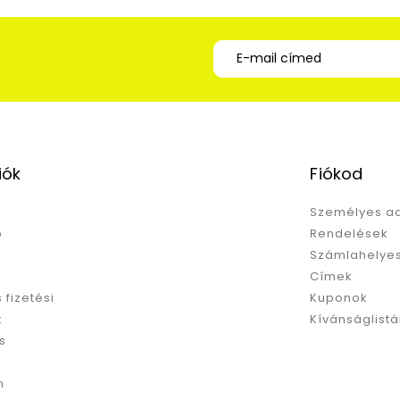
iók
Fiókod
Személyes a
p
Rendelések
Számlahelyes
Címek
s fizetési
Kuponok
k
Kívánságlist
s
m