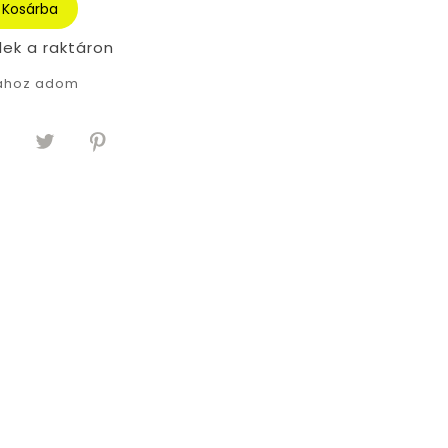
Kosárba
lek a raktáron
tához adom