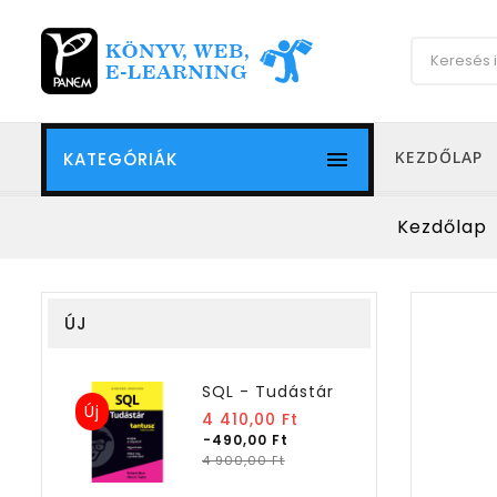

KEZDŐLAP
KATEGÓRIÁK
Kezdőlap
ÚJ
SQL - Tudástár
Új
Normál
4 410,00 Ft
ár
-490,00 Ft
Ár
4 900,00 Ft