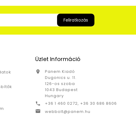
Üzlet Információ
Panem Kiadó

datok
Dugonics u. 11.
126-os szoba
bítők
1043 Budapest
Hungary
+36 1 460 0272, +36 30 686 8606

ám

webbolt@panem.hu