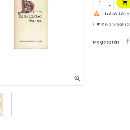


Utolsó téte
Kívánságlis
Megosztás
