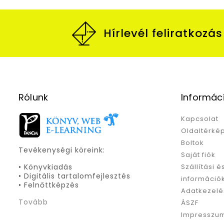
Hírlevél feliratkozás
Rólunk
Informác
Kapcsolat
Oldaltérké
Boltok
Tevékenységi köreink:
Saját fiók
• Könyvkiadás
Szállítási é
• Digitális tartalomfejlesztés
információ
• Felnőttképzés
Adatkezelé
Tovább
ÁSZF
Impresszu