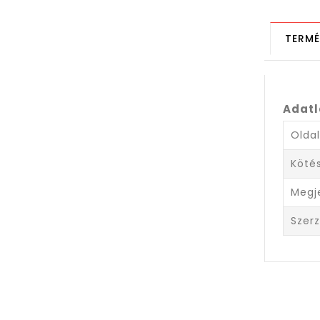
TERMÉ
Adat
Olda
Köté
Megj
Szer