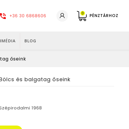
0
PÉNZTÁRHOZ
+36 30 6868606
IMÉDIA
BLOG
atag őseink
 Bölcs és balgatag őseink
 Szépirodalmi 1968