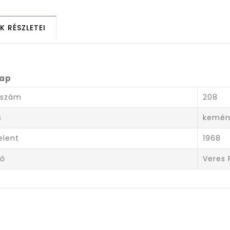
K RÉSZLETEI
lap
lszám
208
s
kemény
elent
1968
ző
Veres 