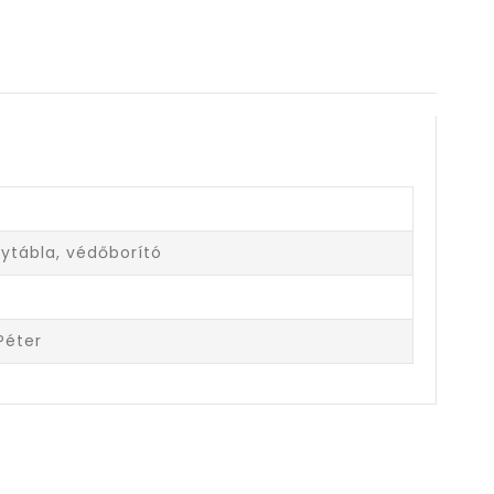
tábla, védőborító
Péter