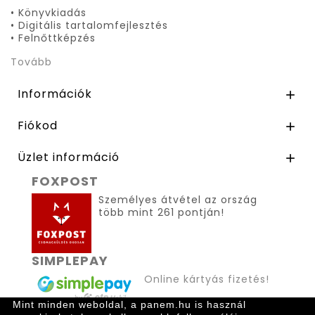
• Könyvkiadás
• Digitális tartalomfejlesztés
• Felnőttképzés
Tovább
Információk

Fiókod

Üzlet információ

FOXPOST
Személyes átvétel az ország
több mint 261 pontján!
SIMPLEPAY
Online kártyás fizetés!
Mint minden weboldal, a panem.hu is használ