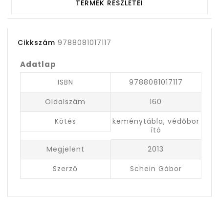
TERMÉK RÉSZLETEI
Cikkszám
9788081017117
Adatlap
ISBN
9788081017117
Oldalszám
160
Kötés
keménytábla, védőbor
ító
Megjelent
2013
Szerző
Schein Gábor