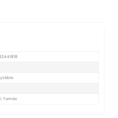
32441818
ytábla
ri Tamás