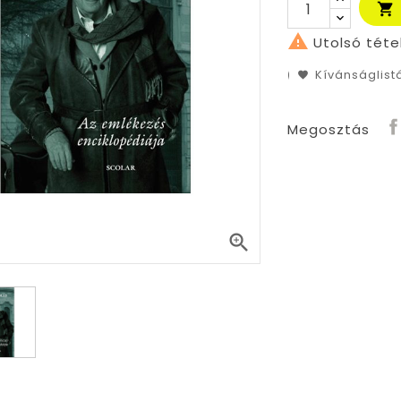


Utolsó téte
Kívánságlis
Megosztás
