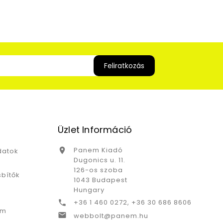
Üzlet Információ
Panem Kiadó

datok
Dugonics u. 11.
126-os szoba
bítők
1043 Budapest
Hungary
+36 1 460 0272, +36 30 686 8606

ám

webbolt@panem.hu