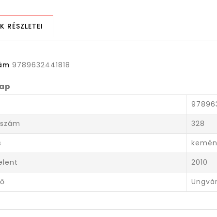
K RÉSZLETEI
zám
9789632441818
lap
97896
lszám
328
s
kemén
elent
2010
ző
Ungvá