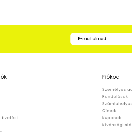
iók
Fiókod
Személyes a
p
Rendelések
Számlahelyes
Címek
s fizetési
Kuponok
k
Kívánságlist
s