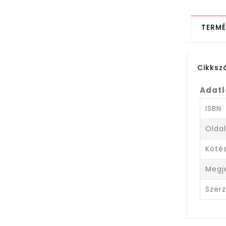
TERMÉ
Cikks
Adat
ISBN
Olda
Köté
Megj
Szer