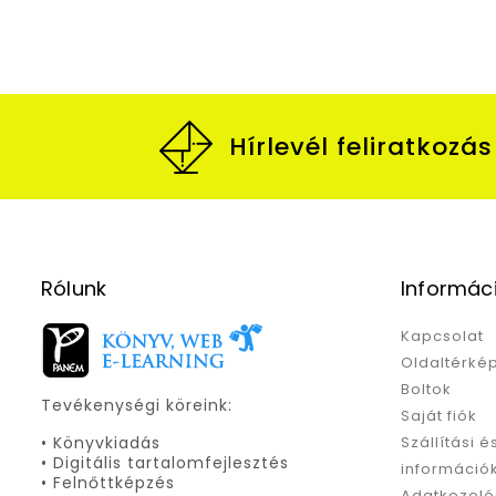
Hírlevél feliratkozás
Rólunk
Informác
Kapcsolat
Oldaltérké
Boltok
Tevékenységi köreink:
Saját fiók
• Könyvkiadás
Szállítási é
• Digitális tartalomfejlesztés
információ
• Felnőttképzés
Adatkezelé