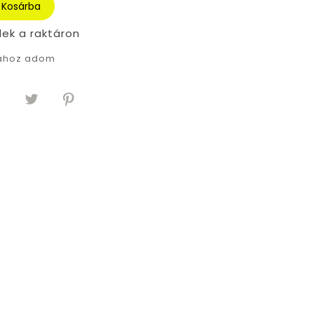
Kosárba
lek a raktáron
tához adom