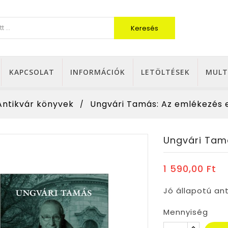
Keresés
KAPCSOLAT
INFORMÁCIÓK
LETÖLTÉSEK
MULT
Antikvár könyvek
Ungvári Tamás: Az emlékezés e
Ungvári Tamá
1 590,00 Ft
Jó állapotú ant
Mennyiség