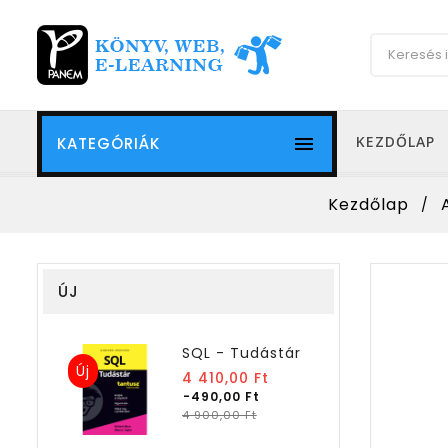

KEZDŐLAP
KATEGÓRIÁK
Kezdőlap
ÚJ
SQL - Tudástár
Új
Normál
4 410,00 Ft
ár
-490,00 Ft
Ár
4 900,00 Ft