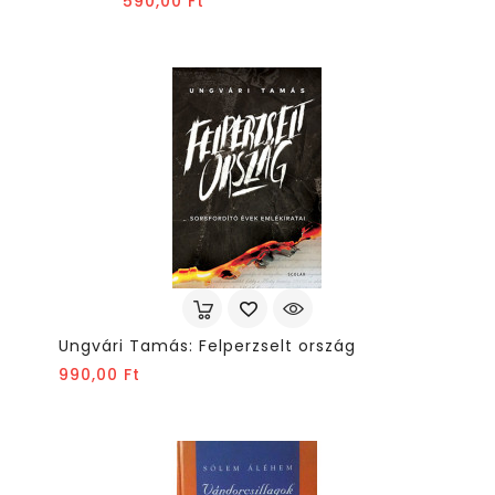
Ár
590,00 Ft
Ungvári Tamás: Felperzselt ország
Ár
990,00 Ft