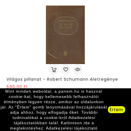
Világos pillanat - Robert Schumann életregénye
Ár
590,00 Ft
Mint minden weboldal, a panem.hu is használ
cookie-kat, hogy kellemesebb felhasználói
élményben legyen része, amikor az oldalunkon
jár. Az “Értem” gomb lenyomásával hozzájárulását
Értem
adja ahhoz, hogy elfogadja őket. További
tudnivalókat a cookie-król Adatkezelési
tájékoztatókban talál. Kattintson ide a
megtekintéshez: Adatkezelési tájékoztató