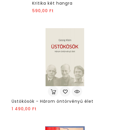
Kritika két hangra
Ár
590,00 Ft
Üstökösök - Három öntörvényű élet
Ár
1 490,00 Ft