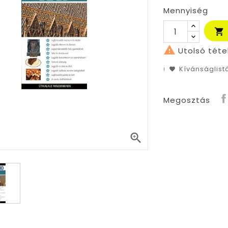
Mennyiség


Utolsó téte
Kívánságlis
Megosztás
