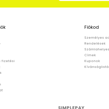
iók
Fiókod
Személyes a
p
Rendelések
Számlahelyes
Címek
s fizetési
Kuponok
k
Kívánságlist
s
m
at
SIMPLEPAY