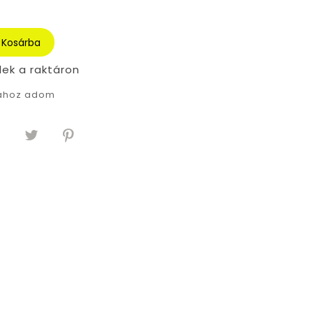
Kosárba
lek a raktáron
tához adom