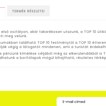
TERMÉK RÉSZLETEI
S
 első osztályon, akár takarékosan utazunk, a TOP 10 útik
eti meg velünk.
mokban található TOP 10 festménytől a TOP 10 étteremig,
lják végig a látogatót mindenen, ami a turistát érdekelh
s pénzünk kímélése céljából még az elkerülendőkből is T
dhatunk a borítólapok mögül kihajtható, részletes térkép