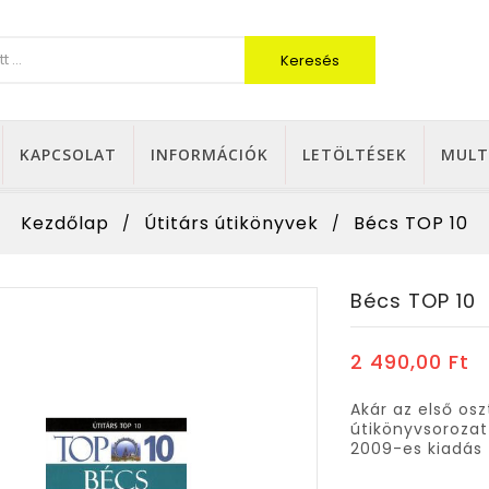
Keresés
KAPCSOLAT
INFORMÁCIÓK
LETÖLTÉSEK
MULT
Kezdőlap
Útitárs útikönyvek
Bécs TOP 10
Bécs TOP 10
2 490,00 Ft
Akár az első os
útikönyvsorozat
2009-es kiadás