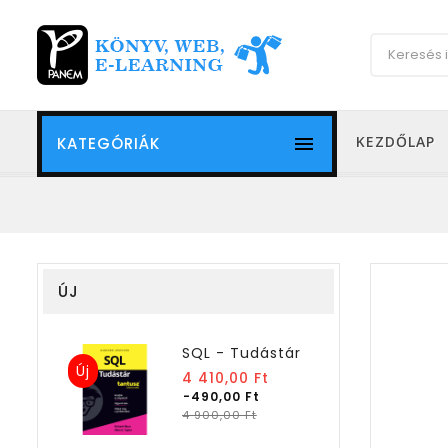

KEZDŐLAP
KATEGÓRIÁK
ÚJ
SQL - Tudástár
Új
Normál
4 410,00 Ft
ár
-490,00 Ft
Ár
4 900,00 Ft