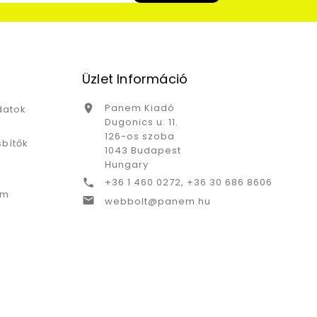
Üzlet Információ
Panem Kiadó

datok
Dugonics u. 11.
126-os szoba
bítők
1043 Budapest
Hungary
+36 1 460 0272, +36 30 686 8606

ám

webbolt@panem.hu