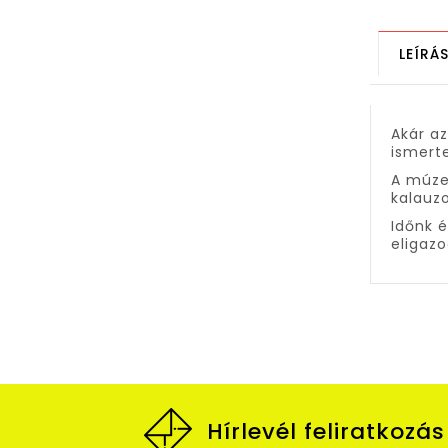
LEÍRÁ
Akár az
ismert
A múzeu
kalauzo
Időnk é
eligazo
Hírlevél feliratkozás