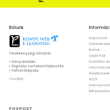
Rólunk
Informác
Kapcsolat
Oldaltérké
Boltok
Tevékenységi köreink:
Saját fiók
• Könyvkiadás
Szállítási é
• Digitális tartalomfejlesztés
információ
• Felnőttképzés
Adatkezelé
Tovább
ÁSZF
Impresszu
Médiaajánl
FOXPOST