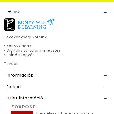
Rólunk

Tevékenységi köreink:
• Könyvkiadás
• Digitális tartalomfejlesztés
• Felnőttképzés
Tovább
Információk

Fiókod

Üzlet információ

FOXPOST
Személyes átvétel az ország