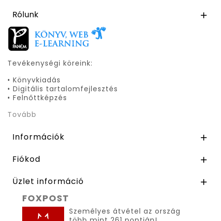
Rólunk

Tevékenységi köreink:
• Könyvkiadás
• Digitális tartalomfejlesztés
• Felnőttképzés
Tovább
Információk

Fiókod

Üzlet információ

FOXPOST
Személyes átvétel az ország
több mint 261 pontján!