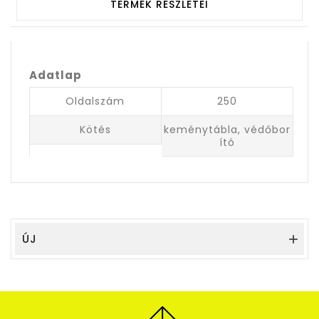
TERMÉK RÉSZLETEI
Adatlap
Oldalszám
250
Kötés
keménytábla, védőbor
ító
ÚJ
