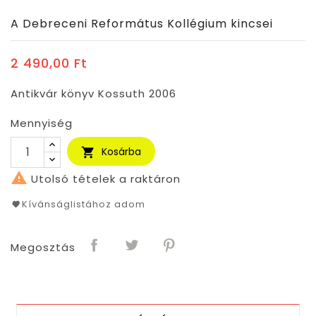
A Debreceni Református Kollégium kincsei
2 490,00 Ft
Antikvár könyv Kossuth 2006
Mennyiség
Kosárba


Utolsó tételek a raktáron
Kívánságlistához adom
Megosztás