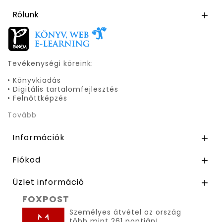
Rólunk

Tevékenységi köreink:
• Könyvkiadás
• Digitális tartalomfejlesztés
• Felnőttképzés
Tovább
Információk

Fiókod

Üzlet információ

FOXPOST
Személyes átvétel az ország
több mint 261 pontján!