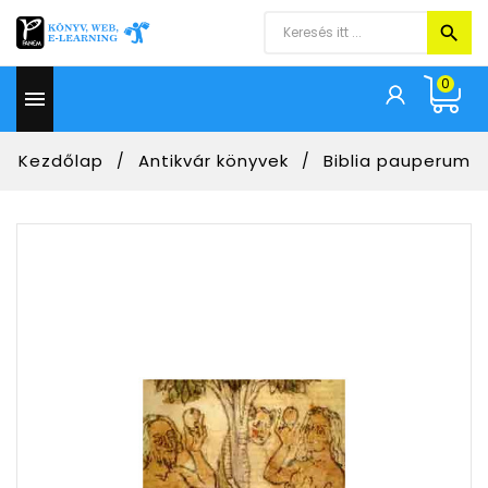
0

Kezdőlap
Antikvár könyvek
Biblia pauperum