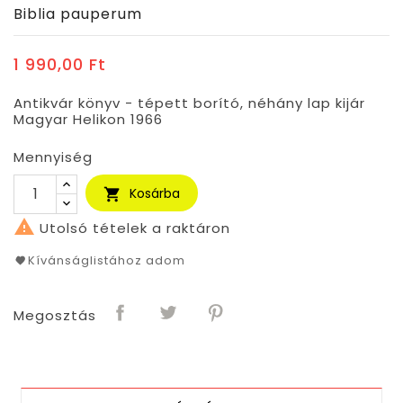
Biblia pauperum
1 990,00 Ft
Antikvár könyv - tépett borító, néhány lap kijár
Magyar Helikon 1966
Mennyiség
Kosárba


Utolsó tételek a raktáron
Kívánságlistához adom
Megosztás