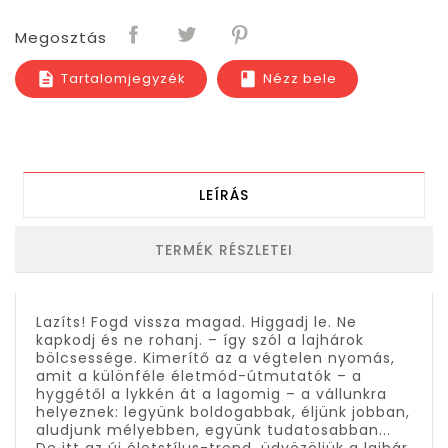
Megosztás
Tartalomjegyzék
Nézz bele
description
book
LEÍRÁS
TERMÉK RÉSZLETEI
Lazíts! Fogd vissza magad. Higgadj le. Ne
kapkodj és ne rohanj. – így szól a lajhárok
bölcsessége. Kimerítő az a végtelen nyomás,
amit a különféle életmód-útmutatók – a
hyggétől a lykkén át a lagomig – a vállunkra
helyeznek: legyünk boldogabbak, éljünk jobban,
aludjunk mélyebben, együnk tudatosabban...
De itt az új életstílus-trend, üdvözöljük a lajhár