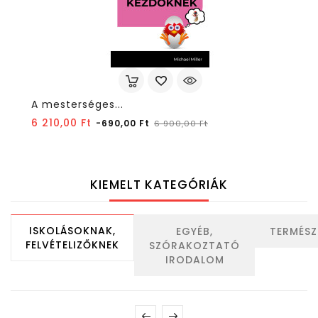
A mesterséges...
Normál
Ár
6 210,00 Ft
-690,00 Ft
6 900,00 Ft
ár
KIEMELT KATEGÓRIÁK
ISKOLÁSOKNAK,
EGYÉB,
TERMÉS
FELVÉTELIZŐKNEK
SZÓRAKOZTATÓ
IRODALOM