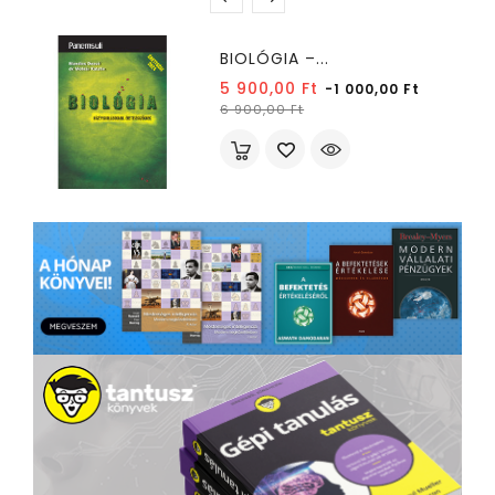
BIOLÓGIA –...
Normál
5 900,00 Ft
-1 000,00 Ft
Ár
ár
6 900,00 Ft