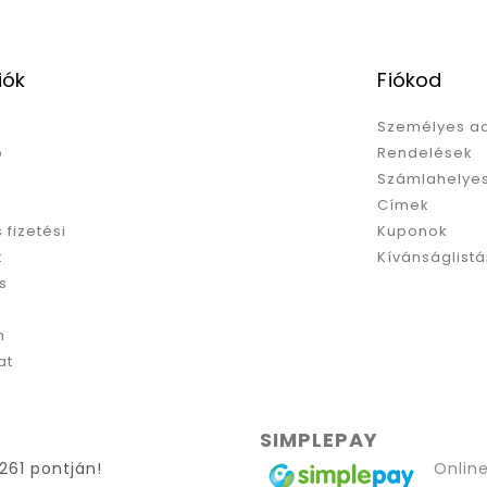
iók
Fiókod
Személyes a
p
Rendelések
Számlahelyes
Címek
s fizetési
Kuponok
k
Kívánságlist
s
m
at
SIMPLEPAY
261 pontján!
Online