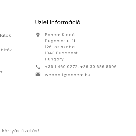
Üzlet Információ
Panem Kiadó

datok
Dugonics u. 11.
126-os szoba
bítők
1043 Budapest
Hungary
+36 1 460 0272, +36 30 686 8606

ám

webbolt@panem.hu
 kártyás fizetés!