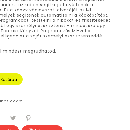
minden fázisában segítséget nyújtanak a
 Ez a könyv végigvezeti olvasóját az MI
elyek segítenek automatizálni a kódkészítést,
programodat, tesztelni a hibákat és frissítéseket
nél egy személyi asszisztenst - mindössze egy
 Tantusz Könyvek Programozás MI-vel a
elligenciát a saját személyi asszisztenseddé
ől mindezt megtudhatod.
Kosárba
tához adom