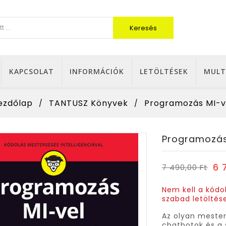
Keresés
KAPCSOLAT
INFORMÁCIÓK
LETÖLTÉSEK
MULT
ezdőlap
TANTUSZ Könyvek
Programozás MI-v
Programozás
6 
7 490,00 Ft
Nem kell a kódo
szabad letöltés
Az olyan mester
chatbotok és a 