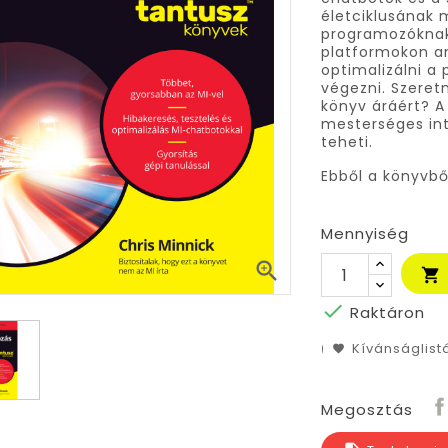
életciklusának 
programozóknak.
platformokon am
optimalizálni a 
végezni. Szeret
könyv áráért? A
mesterséges int
teheti.
Ebből a könyvb
Mennyiség



Raktáron
Kívánságlis
Megosztás