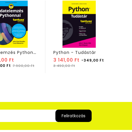
A
datelemzés Pythonnal
Python - Tudástár
Normál
Normál
,00 Ft
3 141,00 Ft
6 21
-349,00 Ft
ár
Ár
Ár
ár
,00 Ft
7 900,00 Ft
3 490,00 Ft
6 900