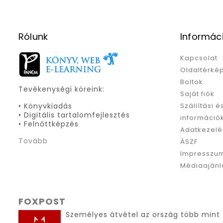
Rólunk
Informác
Kapcsolat
Oldaltérké
Boltok
Tevékenységi köreink:
Saját fiók
• Könyvkiadás
Szállítási é
• Digitális tartalomfejlesztés
információ
• Felnőttképzés
Adatkezelé
Tovább
ÁSZF
Impresszu
Médiaajánl
FOXPOST
Személyes átvétel az ország több mint 