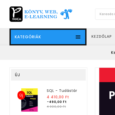

KEZDŐLAP
KATEGÓRIÁK
K
ÚJ
SQL - Tudástár
Új
Normál
4 410,00 Ft
ár
-490,00 Ft
Ár
4 900,00 Ft