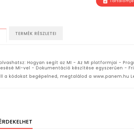
Tartalomj
description
TERMÉK RÉSZLETEI
S
olvashatsz: Hogyan segít az MI - Az MI platformjai - Pro
esésé MI-vel - Dokumentáció készítése egyszerűen - Fri
ll a kódokat begépelned, megtalálod a www.panem.hu L
ÉRDEKELHET