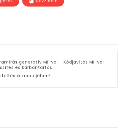
egyzék
Nézz bele
book
gramírás generatív MI-vel - Kódjavítás MI-vel -
ssítés és karbantartás
etöltések menüjében!