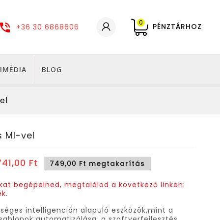
0
PÉNZTÁRHOZ
+36 30 6868606
IMÉDIA
BLOG
el
 MI-vel
741,00 Ft
749,00 Ft megtakarítás
kat begépelned, megtalálod a következő linken:
ek
.
séges intelligencián alapuló eszközök,mint a
sablonok automatizálása, a szoftverfejlesztés