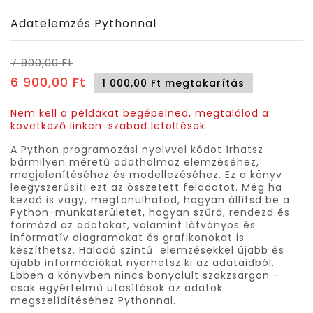
Adatelemzés Pythonnal
7 900,00 Ft
6 900,00 Ft
1 000,00 Ft megtakarítás
Nem kell a példákat begépelned, megtalálod a
következő linken:
szabad letöltések
A Python programozási nyelvvel kódot írhatsz
bármilyen méretű adathalmaz elemzéséhez,
megjelenítéséhez és modellezéséhez. Ez a könyv
leegyszerűsíti ezt az összetett feladatot. Még ha
kezdő is vagy, megtanulhatod, hogyan állítsd be a
Python-munkaterületet, hogyan szűrd, rendezd és
formázd az adatokat, valamint látványos és
informatív diagramokat és grafikonokat is
készíthetsz. Haladó szintű elemzésekkel újabb és
újabb információkat nyerhetsz ki az adataidból.
Ebben a könyvben nincs bonyolult szakzsargon –
csak egyértelmű utasítások az adatok
megszelídítéséhez Pythonnal.