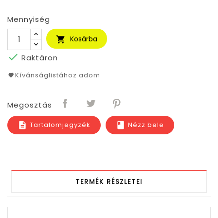
Mennyiség
Kosárba


Raktáron
Kívánságlistához adom
Megosztás
Tartalomjegyzék
Nézz bele
description
book
TERMÉK RÉSZLETEI