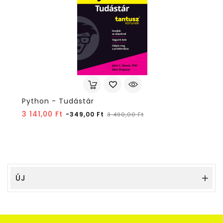
Python - Tudástár
Normál
Ár
3 141,00 Ft
-349,00 Ft
3 490,00 Ft
ár
ÚJ
