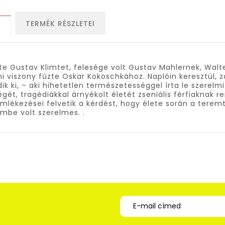
TERMÉK RÉSZLETEI
S
te Gustav Klimtet, felesége volt Gustav Mahlernek, Walt
i viszony fűzte Oskar Kokoschkához. Naplóin keresztül, 
dik ki, – aki hihetetlen természetességgel írta le szerelm
gét, tragédiákkal árnyékolt életét zseniális férfiaknak r
mlékezései felvetik a kérdést, hogy élete során a terem
mbe volt szerelmes. .