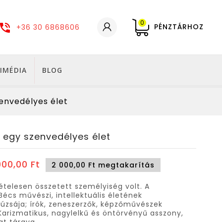
0
PÉNZTÁRHOZ
+36 30 6868606
IMÉDIA
BLOG
envedélyes élet
 egy szenvedélyes élet
900,00 Ft
2 000,00 Ft megtakarítás
ételesen összetett személyiség volt. A
Bécs művészi, intellektuális életének
zsája; írók, zeneszerzők, képzőművészek
 Karizmatikus, nagylelkű és öntörvényű asszony,