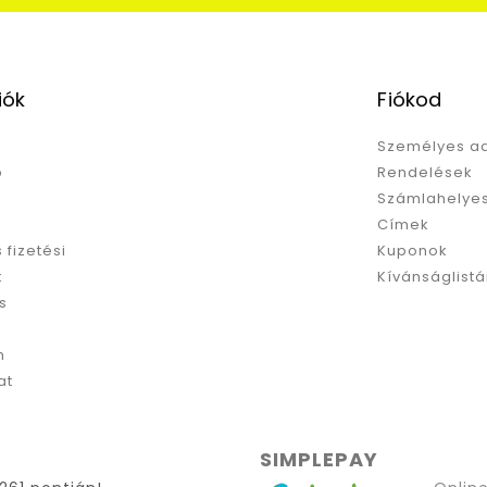
iók
Fiókod
Személyes a
p
Rendelések
Számlahelyes
Címek
s fizetési
Kuponok
k
Kívánságlist
s
m
at
SIMPLEPAY