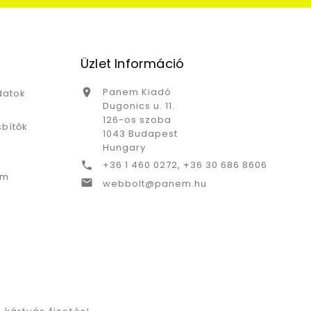
Üzlet Információ
Panem Kiadó

datok
Dugonics u. 11.
126-os szoba
bítők
1043 Budapest
Hungary
+36 1 460 0272, +36 30 686 8606

ám

webbolt@panem.hu