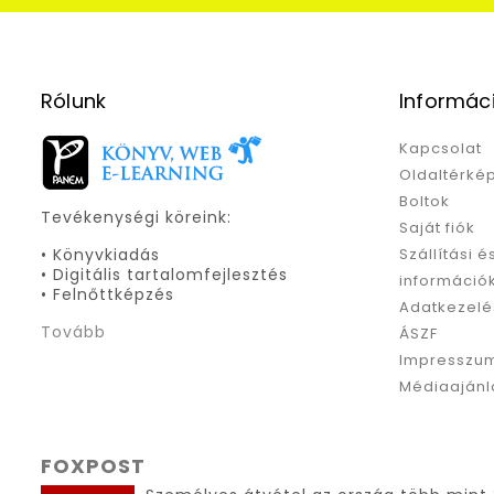
Rólunk
Informác
Kapcsolat
Oldaltérké
Boltok
Tevékenységi köreink:
Saját fiók
• Könyvkiadás
Szállítási é
• Digitális tartalomfejlesztés
információ
• Felnőttképzés
Adatkezelé
Tovább
ÁSZF
Impresszu
Médiaajánl
FOXPOST