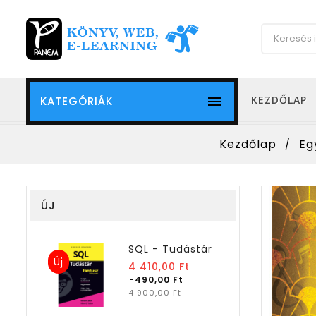

KEZDŐLAP
KATEGÓRIÁK
Kezdőlap
Eg
ÚJ
SQL - Tudástár
Új
Normál
4 410,00 Ft
ár
-490,00 Ft
Ár
4 900,00 Ft