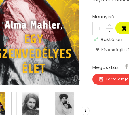
folytonos hódol
Mennyiség


Raktáron
Kívánságlis
Megosztás

Tartalomj
description
