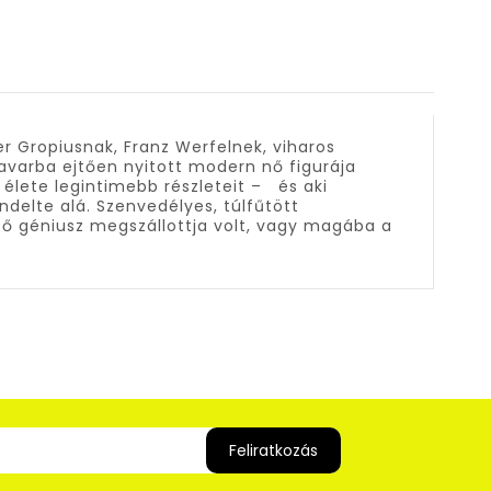
er Gropiusnak, Franz Werfelnek, viharos
zavarba ejtően nyitott modern nő figurája
i élete legintimebb részleteit – és aki
endelte alá. Szenvedélyes, túlfűtött
tő géniusz megszállottja volt, vagy magába a