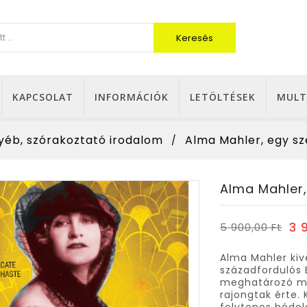
Keresés
KAPCSOLAT
INFORMÁCIÓK
LETÖLTÉSEK
MULT
yéb, szórakoztató irodalom
Alma Mahler, egy sz
Alma Mahler,
3 
5 900,00 Ft
Alma Mahler kiv
századfordulós 
meghatározó mú
rajongtak érte.