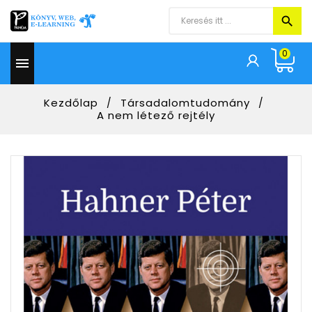
0

Kezdőlap
Társadalomtudomány
A nem létező rejtély