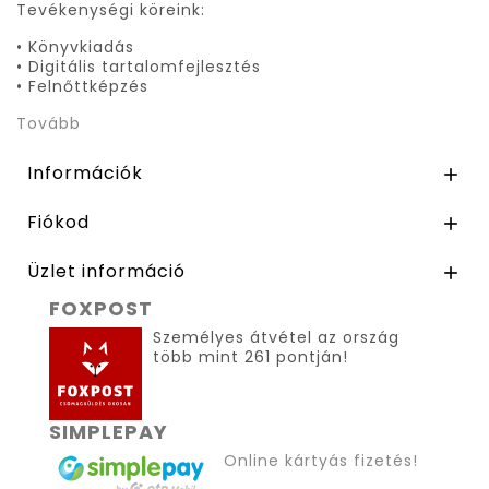
Tevékenységi köreink:
• Könyvkiadás
• Digitális tartalomfejlesztés
• Felnőttképzés
Tovább
Információk

Fiókod

Üzlet információ

FOXPOST
Személyes átvétel az ország
több mint 261 pontján!
SIMPLEPAY
Online kártyás fizetés!