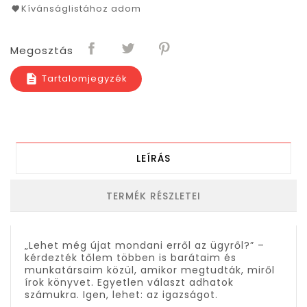
Kívánságlistához adom
Megosztás
Tartalomjegyzék
description
LEÍRÁS
TERMÉK RÉSZLETEI
„Lehet még újat mondani erről az ügyről?” –
kérdezték tőlem többen is barátaim és
munkatársaim közül, amikor megtudták, miről
írok könyvet. Egyetlen választ adhatok
számukra. Igen, lehet: az igazságot.