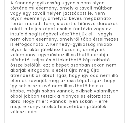
A Kennedy-gyilkosság ugyanis nem olyan
történelmi esemény, amely a távoli múltban
vagy egy távoli helyen játszódott le. Nem
olyan esemény, amelyről kevés megbízható
forrás maradt fenn, s ezért a hiányzó darabkák
miatt a teljes képet csak a fantázia vagy az
intuíció segítségével készíthetjük el – vagyis
nem olyan esemény, amelyről több értelmezés
is elfogadható. A Kennedy-gyilkosság inkább
olyan kirakós játékhoz hasonlít, amelynek
valamennyi egymáshoz illeszthető darabja
elérhető, teljes és áttekinthető kép rakható
össze belőlük, ezt a képet azonban sokan nem
akarják elfogadni, s ezért újra meg újra
átrendezik az ábrát. Igaz, hogy így oda nem illő
elemek zavarják meg az összképet, igaz, hogy
így sok összetevő nem illeszthető bele a
képbe, mégis sokan vannak, akiknek valamilyen
okból jobban tetszik a hiányos és eltorzított
ábra. Hogy miért vannak ilyen sokan – erre
majd e könyv utolsó fejezetében próbálok
választ adni.