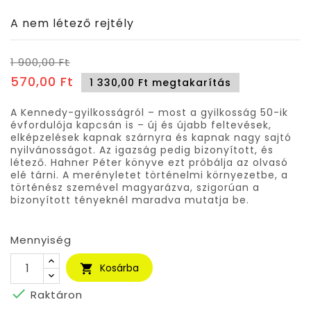
A nem létező rejtély
1 900,00 Ft
570,00 Ft
1 330,00 Ft megtakarítás
A Kennedy-gyilkosságról – most a gyilkosság 50-ik
évfordulója kapcsán is – új és újabb feltevések,
elképzelések kapnak szárnyra és kapnak nagy sajtó
nyilvánosságot. Az igazság pedig bizonyított, és
létező. Hahner Péter könyve ezt próbálja az olvasó
elé tárni. A merényletet történelmi környezetbe, a
történész szemével magyarázva, szigorúan a
bizonyított tényeknél maradva mutatja be.
Mennyiség
Kosárba


Raktáron