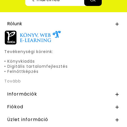
Rólunk

Tevékenységi köreink:
• Könyvkiadás
• Digitális tartalomfejlesztés
• Felnőttképzés
Tovább
Információk

Fiókod

Üzlet információ
