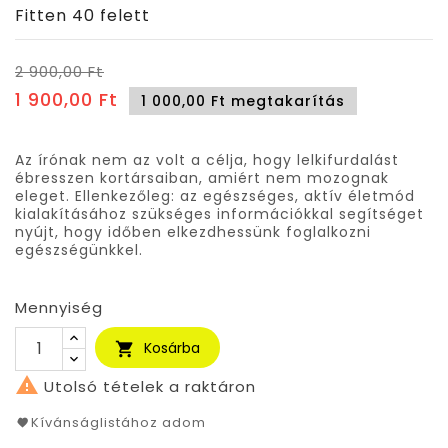
Fitten 40 felett
2 900,00 Ft
1 900,00 Ft
1 000,00 Ft megtakarítás
Az írónak nem az volt a célja, hogy lelkifurdalást
ébresszen kortársaiban, amiért nem mozognak
eleget. Ellenkezőleg: az egészséges, aktív életmód
kialakításához szükséges információkkal segítséget
nyújt, hogy időben elkezdhessünk foglalkozni
egészségünkkel.
Mennyiség
Kosárba


Utolsó tételek a raktáron
Kívánságlistához adom