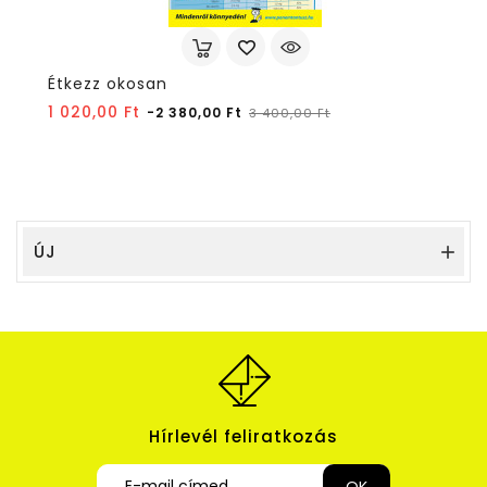
Étkezz okosan
Normál
Ár
1 020,00 Ft
-2 380,00 Ft
3 400,00 Ft
ár
ÚJ

Hírlevél feliratkozás