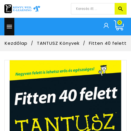
0

Kezdőlap
TANTUSZ Könyvek
Fitten 40 felett