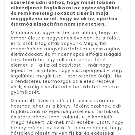
szeretne adni ahhoz, hogy minél többen
elkezdjenek foglalkozni az egészségükkel,
és remélhetőleg sokakat sikerül majd
meggyőznie arról, hogy az aktív, sportos
életmód kialakítása nem lehetetlen.
Mindannyian egyetérthetünk abban, hogy az
ember élete a negyvenes éveiben, és a fölött
erről szól: Elfoglaltak vagyunk. Mégis, ha
megpróbálod megváltoztatni mozgásszegény
életmódodat, és mindennapos elfoglaltságaid
közé beiktatsz egy kellemetlennek tűnő
elemet is – a fizikai aktivitást –, már nagy
lépést tettél a felé, hogy visszapörgesd – vagy
legalábbis megállítsd – szervezeted óráját. Ha
a rendszeres testmozgás az életed részévé
válik, sokáig élvezheted a befektetett munka
gyümölcsét.
Minden 40 évesnél idősebb olvasó számára
hasznos lehet ez a könyv, főként azoknak, akik
foglalkoznak az egészségükkel és a testükkel,
és szeretnének tenni valamit a jó kondíció
megőrzéséért. Akiknek már eszébe jutott, hogy
bizony múlnak az évek, és nem mindegy, hogy
hátralevő részét milyen fizikai és egészségi