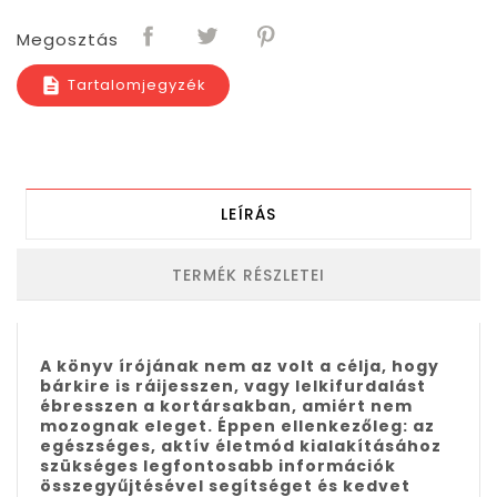
Megosztás
Tartalomjegyzék
description
LEÍRÁS
TERMÉK RÉSZLETEI
A könyv írójának nem az volt a célja, hogy
bárkire is ráijesszen, vagy lelkifurdalást
ébresszen a kortársakban, amiért nem
mozognak eleget. Éppen ellenkezőleg: az
egészséges, aktív életmód kialakításához
szükséges legfontosabb információk
összegyűjtésével segítséget és kedvet