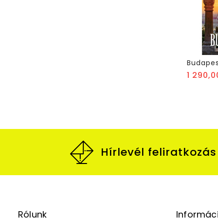
1 290,0
Hírlevél feliratkozás
Rólunk
Informác