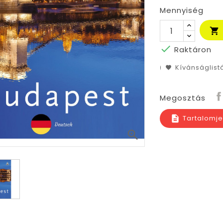
Mennyiség


Raktáron
Kívánságlis
Megosztás
Tartalomj
description
