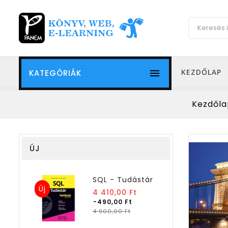

KEZDŐLAP
KATEGÓRIÁK
Kezdőla
ÚJ
SQL - Tudástár
Új
Normál
4 410,00 Ft
ár
-490,00 Ft
Ár
4 900,00 Ft