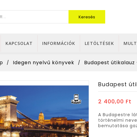
Keresés
KAPCSOLAT
INFORMÁCIÓK
LETÖLTÉSEK
MULT
p
Idegen nyelvű könyvek
Budapest útikalauz
Budapest úti
2 400,00 Ft
A Budapestre lá
történelmi nevez
bemutatása gazd