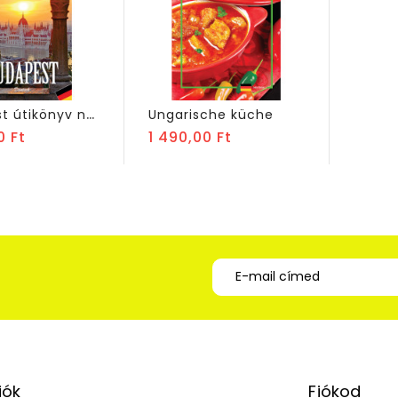
B
udapest útikönyv német nyelven
Ungarische küche
Ár
Ár
0 Ft
1 490,00 Ft
iók
Fiókod