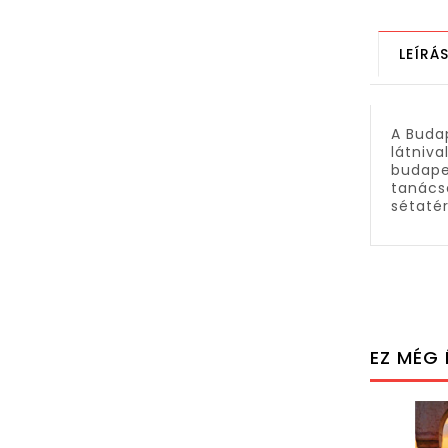
LEÍRÁ
A Budap
látniv
budape
tanács
sétatér
EZ MÉG 