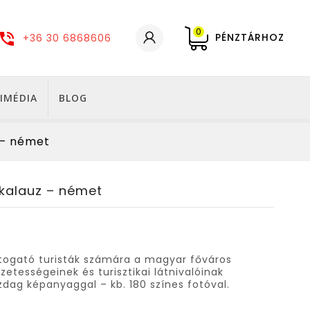
0
PÉNZTÁRHOZ
+36 30 6868606
IMÉDIA
BLOG
 – német
kalauz – német
togató turisták számára a magyar főváros
etességeinek és turisztikai látnivalóinak
ag képanyaggal – kb. 180 színes fotóval.