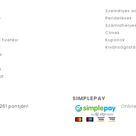
Személyes a
p
Rendelések
Számlahelyes
Címek
s fizetési
Kuponok
k
Kívánságlist
s
m
at
SIMPLEPAY
261 pontján!
Online