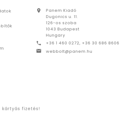
Panem Kiadó

datok
Dugonics u. 11.
126-os szoba
bítők
1043 Budapest
Hungary
+36 1 460 0272, +36 30 686 8606

ám

webbolt@panem.hu
 kártyás fizetés!