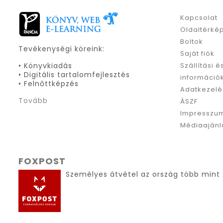
Kapcsolat
Oldaltérké
Boltok
Tevékenységi köreink:
Saját fiók
• Könyvkiadás
Szállítási é
• Digitális tartalomfejlesztés
információ
• Felnőttképzés
Adatkezelé
Tovább
ÁSZF
Impresszu
Médiaajánl
FOXPOST
Személyes átvétel az ország több mint 