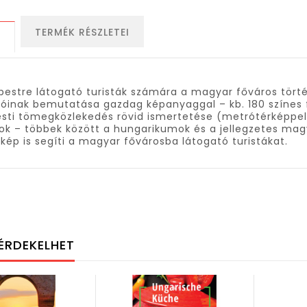
TERMÉK RÉSZLETEI
S
estre látogató turisták számára a magyar főváros törté
alóinak bemutatása gazdag képanyaggal – kb. 180 színes 
sti tömegközlekedés rövid ismertetése (metrótérképpel),
ok – többek között a hungarikumok és a jellegzetes ma
kép is segíti a magyar fővárosba látogató turistákat.
ÉRDEKELHET