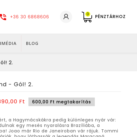
0
PÉNZTÁRHOZ
+36 30 6868606
IMÉDIA
BLOG
ól! 2.
nd - Gól! 2.
890,00 Ft
600,00 Ft megtakarítás
 ért, a Hagymácskákra pedig különleges nyár vár:
ulnak egy mesés nyaralásra Brazíliába, a
a! Joao már Rio de Janeiroban vár rájuk. Tommi
 várják, hogy láthassák a legendás Maracaná