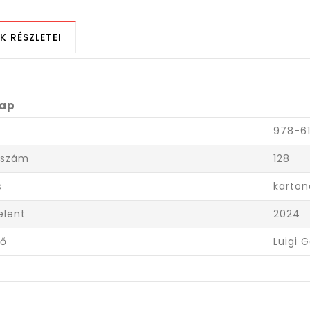
K RÉSZLETEI
lap
978-6
lszám
128
s
karton
elent
2024
ző
Luigi 