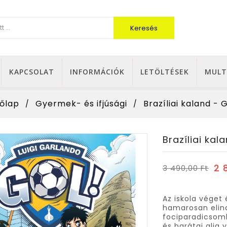
Keresés
KAPCSOLAT
INFORMÁCIÓK
LETÖLTÉSEK
MULT
őlap
Gyermek- és ifjúsági
Brazíliai kaland - G
Brazíliai kala
2 
3 490,00 Ft
Az iskola véget
hamarosan elind
fociparadicsomb
és barátai alig