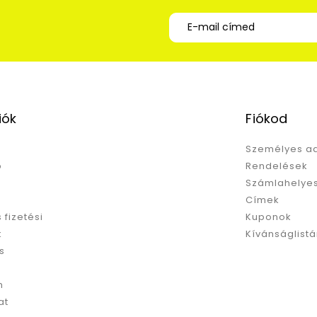
iók
Fiókod
Személyes a
p
Rendelések
Számlahelyes
Címek
s fizetési
Kuponok
k
Kívánságlist
s
m
at