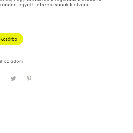
strandon együtt játszhassanak kedvenc
Kosárba
tához adom