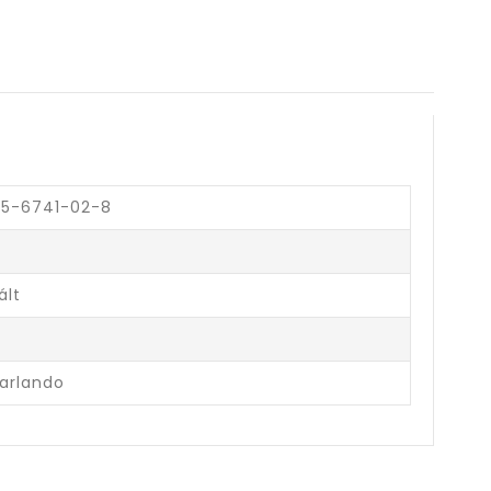
15-6741-02-8
ált
Garlando