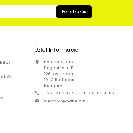
Üzlet Információ
Panem Kiadó

datok
Dugonics u. 11.
126-os szoba
bítők
1043 Budapest
Hungary
+36 1 460 0272, +36 30 686 8606

ám

webbolt@panem.hu