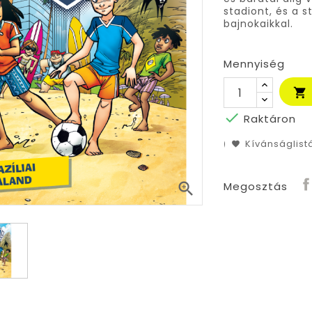
stadiont, és a 
bajnokaikkal.
Mennyiség


Raktáron
Kívánságlis

Megosztás