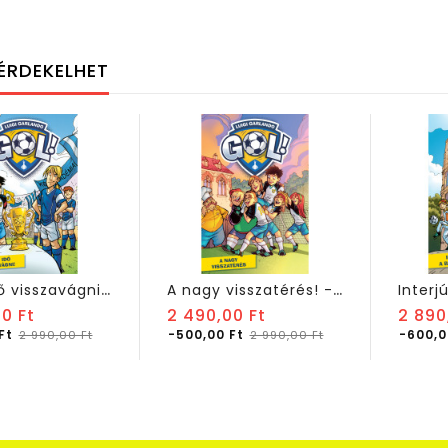
ÉRDEKELHET
I
tt az idő visszavágni! Gól! 10
A
nagy visszatérés! - Gól! 9.
Normál
Normál
0 Ft
2 490,00 Ft
2 890
ár
Ár
ár
Ár
Ft
-500,00 Ft
-600,0
2 990,00 Ft
2 990,00 Ft