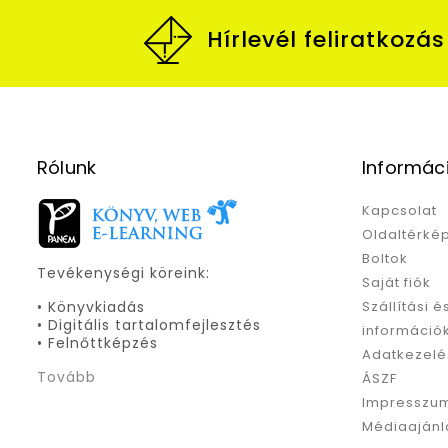
Hírlevél feliratkozás
Rólunk
Informác
Kapcsolat
Oldaltérké
Boltok
Tevékenységi köreink:
Saját fiók
• Könyvkiadás
Szállítási é
• Digitális tartalomfejlesztés
információ
• Felnőttképzés
Adatkezelé
Tovább
ÁSZF
Impresszu
Médiaajánl