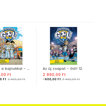
I
nterjú a bajnokkal - Gól! 11.
Az új csapat - Gól! 12.
Normál
Normál
,00 Ft
2 890,00 Ft
2 89
ár
Ár
ár
Ár
0 Ft
-600,00 Ft
-600
3 490,00 Ft
3 490,00 Ft