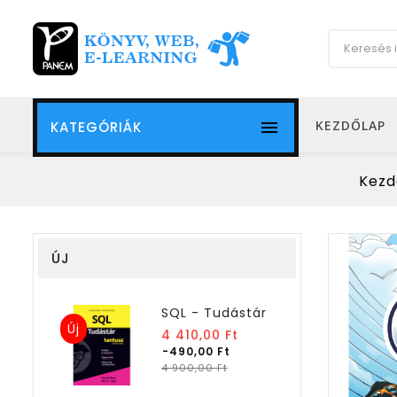

KEZDŐLAP
KATEGÓRIÁK
Kezd
ÚJ
SQL - Tudástár
Új
Normál
4 410,00 Ft
ár
-490,00 Ft
Ár
4 900,00 Ft