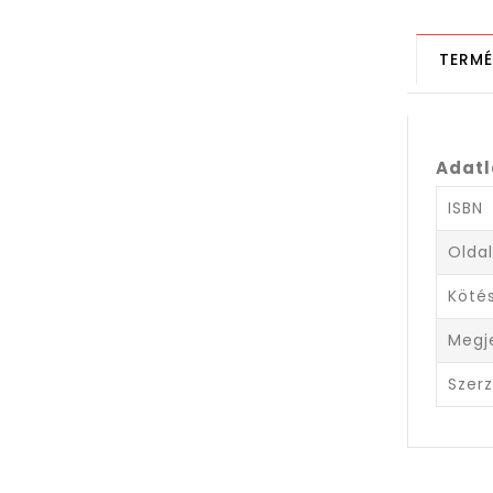
TERMÉ
Adat
ISBN
Olda
Köté
Megj
Szer