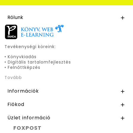
Rólunk

Tevékenységi köreink:
• Könyvkiadás
• Digitális tartalomfejlesztés
• Felnőttképzés
Tovább
Információk

Fiókod

Üzlet információ

FOXPOST