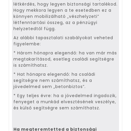
létkérdés, hogy legyen biztonsági tartalékod.
Hogy mekkora legyen a te esetedben ez a
könnyen mobilizálható „vészhelyzeti”
létfenntartási összeg, az a pénzügyi
helyzetedtől függ.
Az alábbi tapasztalati szabályokat veheted
figyelembe:
* Három hónapra elegendő: ha van már más
megtakarításod, esetleg családi segítségre
is számíthatsz.
* Hat hónapra elegendő: ha családi
segítségre nem számíthatsz, és a
jövedelmed sem „betonbiztos”.
* Egy teljes évre: ha a jövedelmed ingadozik,
fenyeget a munkád elvesztésének veszélye,
és külső segítségre sem számíthatsz.
Ha megteremtetted a biztonsági