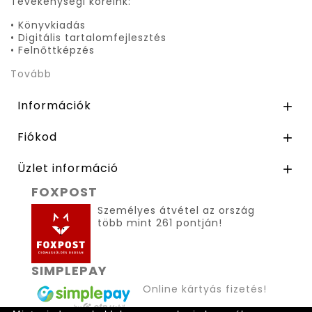
Tevékenységi köreink:
• Könyvkiadás
• Digitális tartalomfejlesztés
• Felnőttképzés
Tovább
Információk

Fiókod

Üzlet információ

FOXPOST
Személyes átvétel az ország
több mint 261 pontján!
SIMPLEPAY
Online kártyás fizetés!