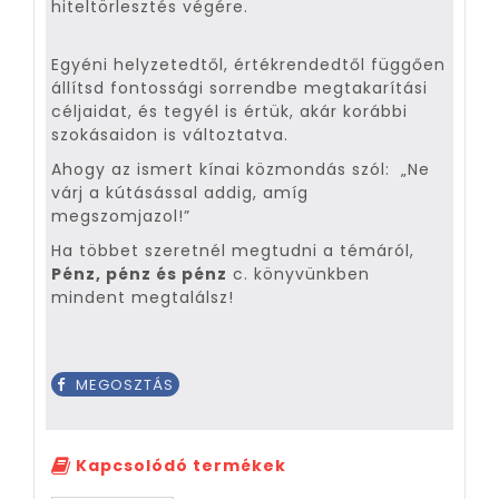
hiteltörlesztés végére.
Egyéni helyzetedtől, értékrendedtől függően
állítsd fontossági sorrendbe megtakarítási
céljaidat, és tegyél is értük, akár korábbi
szokásaidon is változtatva.
Ahogy az ismert kínai közmondás szól: „Ne
várj a kútásással addig, amíg
megszomjazol!”
Ha többet szeretnél megtudni a témáról,
Pénz, pénz és pénz
c. könyvünkben
mindent megtalálsz!
MEGOSZTÁS
Kapcsolódó termékek