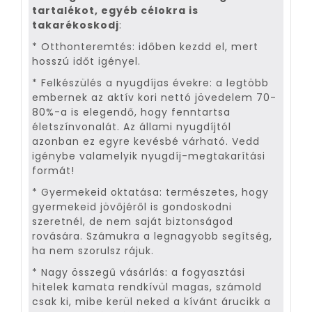
tartalékot, egyéb célokra is
takarékoskodj
:
* Otthonteremtés: időben kezdd el, mert
hosszú időt igényel.
* Felkészülés a nyugdíjas évekre: a legtöbb
embernek az aktív kori nettó jövedelem 70-
80%-a is elegendő, hogy fenntartsa
életszínvonalát. Az állami nyugdíjtól
azonban ez egyre kevésbé várható. Vedd
igénybe valamelyik nyugdíj-megtakarítási
formát!
* Gyermekeid oktatása: természetes, hogy
gyermekeid jövőjéről is gondoskodni
szeretnél, de nem saját biztonságod
rovására. Számukra a legnagyobb segítség,
ha nem szorulsz rájuk.
* Nagy összegű vásárlás: a fogyasztási
hitelek kamata rendkívül magas, számold
csak ki, mibe kerül neked a kívánt árucikk a