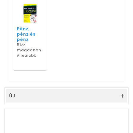
Pénz,
pénz és
pénz
Bízz
magadban.
A legjobb
pénzügyi
szakember,
akit igénybe
vehetsz, Te
vagy...
ÚJ
