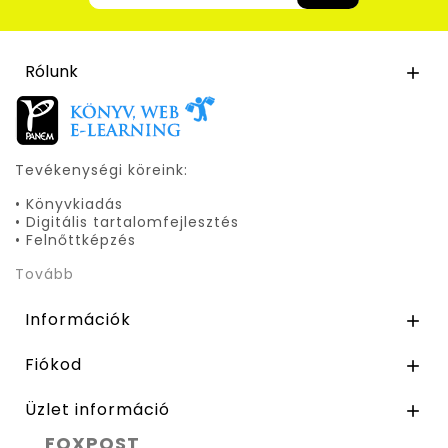
Rólunk

Tevékenységi köreink:
• Könyvkiadás
• Digitális tartalomfejlesztés
• Felnőttképzés
Tovább
Információk

Fiókod

Üzlet információ

FOXPOST