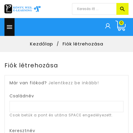
0

Kezdőlap
Fiók létrehozása
Fiók létrehozása
Már van fiókod?
Jelentkezz be inkább!
Családnév
Csak betűk a pont és utána SPACE engedélyezett.
Keresztnév